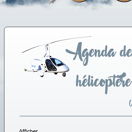
Agenda des
hélicoptèr
(
Affich