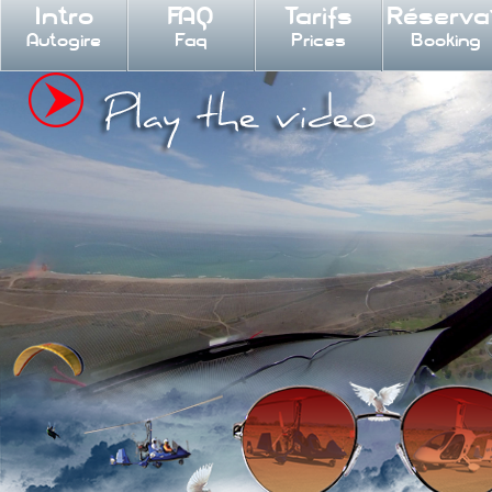
Intro
FAQ
Tarifs
Réserva
Autogire
Faq
Prices
Booking