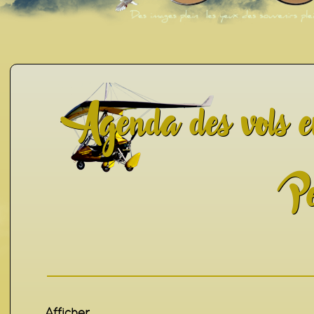
Agenda des vols
Pe
Affich