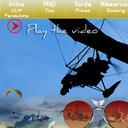
Intro
FAQ
Tarifs
Réserva
ULM
Faq
Prices
Booking
Pendulaire