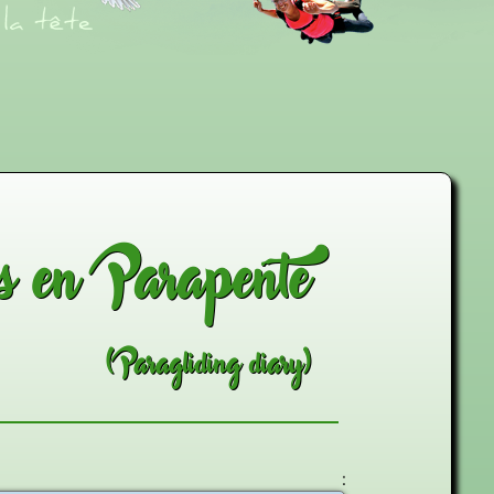
s en Parapente
(Paragliding diary)
r :