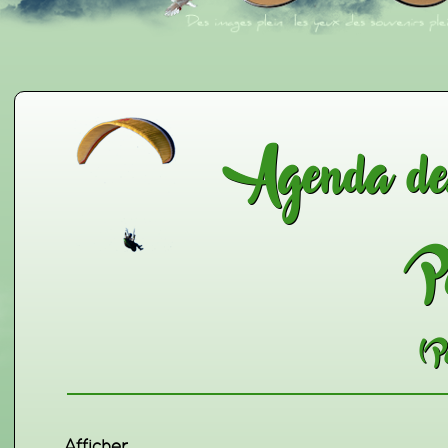
Agenda des
P
(P
Affich