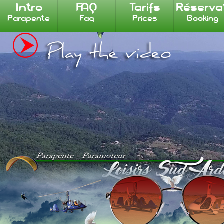
Intro
FAQ
Tarifs
Réserva
Parapente
Faq
Prices
Booking