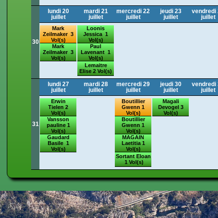
lundi 20
mardi 21
mercredi 22
jeudi 23
vendredi
juillet
juillet
juillet
juillet
juillet
Mark
Loonis
Zeilmaker 3
Jessica 1
Vol(s)
Vol(s)
30
Mark
Paul
Zeilmaker 3
Lavenant 1
Vol(s)
Vol(s)
Lemaitre
Elise 2 Vol(s)
lundi 27
mardi 28
mercredi 29
jeudi 30
vendredi
juillet
juillet
juillet
juillet
juillet
Erwin
Boutillier
Magali
Tielen 2
Gwenn 1
Devogel 3
Vol(s)
Vol(s)
Vol(s)
Vansson
Boutillier
31
pauline 1
Gwenn 1
Vol(s)
Vol(s)
Gaudard
MAGAIN
Basile 1
Laetitia 1
Vol(s)
Vol(s)
Sortant Eloan
1 Vol(s)