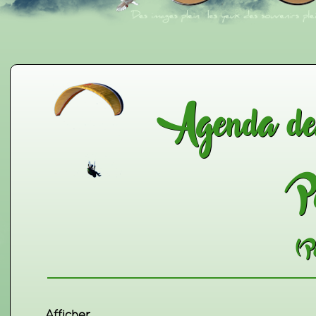
Agenda des
P
(P
Affich