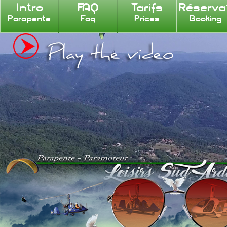
Intro
FAQ
Tarifs
Réserva
Parapente
Faq
Prices
Booking