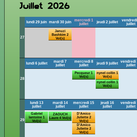
Juillet 2026
mercredi 1
vendredi
lundi 29 juin
mardi 30 juin
jeudi 2 juillet
juillet
juillet
Januzi
Bashkim 2
27
Vol(s)
mardi 7
mercredi 8
vendredi
lundi 6 juillet
jeudi 9 juillet
juillet
juillet
juillet
Pecqueur 1
nynel collin 1
Vol(s)
Vol(s)
28
nynel collin 1
Vol(s)
lundi 13
mardi 14
mercredi 15
jeudi 16
vendredi
juillet
juillet
juillet
juillet
juillet
Gabriel
D'Amico
ZAOUCH
lantoine 1
Juliette 2
Laure 4 Vol(s)
29
Vol(s)
Vol(s)
D'Amico
Juliette 2
Vol(s)