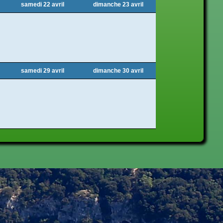
samedi 22 avril
dimanche 23 avril
samedi 29 avril
dimanche 30 avril