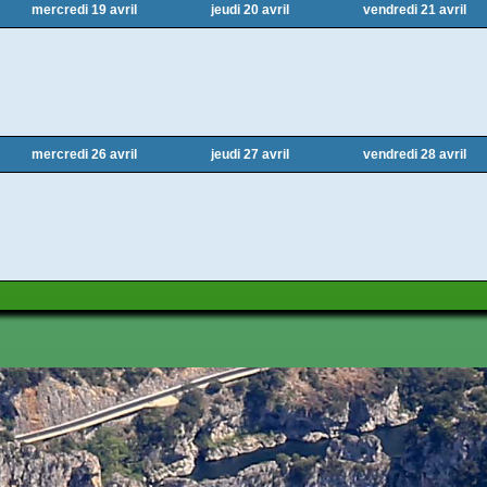
mercredi 19 avril
jeudi 20 avril
vendredi 21 avril
mercredi 26 avril
jeudi 27 avril
vendredi 28 avril