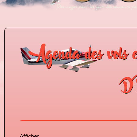
Agenda des vols 
D
Affich