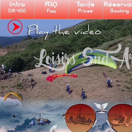
Intro
FAQ
Tarifs
Réserva
DR-400
Faq
Prices
Booking