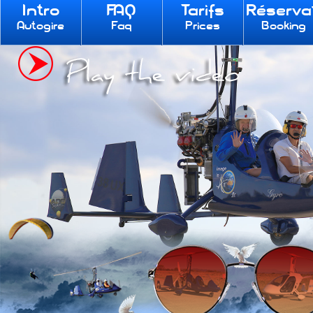
Intro
FAQ
Tarifs
Réserva
Autogire
Faq
Prices
Booking