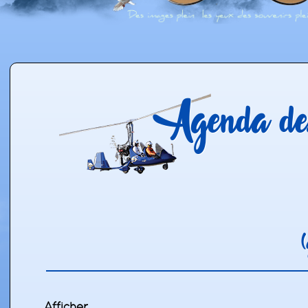
Agenda des
(
Affich